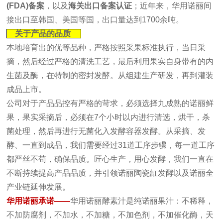
(FDA)备案
，以及
海关出口备案认证
；近年来，华用诺丽间
接出口至韩国、美国等国，出口量达到1700余吨。
关于产品的品质
本地培育出的优等品种，严格按照采果标准执行，当日采
摘，然后经过严格的清洗工艺，最后利用果实自身带有的内
生菌及酶，在特制的密封发酵。从组建生产研发，再到灌装
成品上市。
公司对于产品品控有严格的苛求，必须选择九成熟的诺丽鲜
果，果实采摘后，必须在7个小时以内进行清选，烘干，杀
菌处理，然后再进行无菌化入发酵容器发酵。从采摘、发
酵、一直到成品，我们需要经过31道工序步骤，每一道工序
都严丝不苟，确保品质。匠心生产，用心发酵，我们一直在
不断持续提高产品品质，并引领诺丽陶瓷缸发酵以及诺丽全
产业链延伸发展。
华用诺丽承诺——
华用诺丽酵素汁是纯诺丽果汁：不稀释，
不加防腐剂，不加水，不加糖，不加色剂，不加催化酶，天