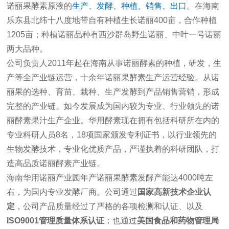
诺丽果酵素原液的
生产、发酵、种植、销售、出口
。在海南
乐东县北纬十八度地带自有种植生长诺丽400亩，合作种植
1205亩；种植诺丽品种有西沙群岛野生诺丽、中叶一号诺丽
两大品种。
公司负责人2011年起在海南从事诺丽酵素的种植，研发，生
产等全产业链运营，十余年诺丽果酵素生产运营经验。从诺
丽果的选种、育苗、栽种、生产发酵到产品销售营销，形成
完整的产业链。如今发展成
为国内较为专业、行业领先的诺
丽酵素果汁生产企业。华用酵素现在拥有包括科研所在内的
专业科研人员8名，18项国家颁发专利证书，以行业领先的
生物发酵技术，专业化优质产品，严谨执着的科研团队，打
造高品质诺丽酵素产业链。
海南华用诺丽产业园年产诺丽果酵素发酵产能达4000吨左
右，为国内专业发酵厂商。公司通过
国家高新技术企业认
定
，公司产品质量经过了严格的各项检测和认证、以及
ISO9001管理质量体系认证
；也通过
美国食品和药物管理局